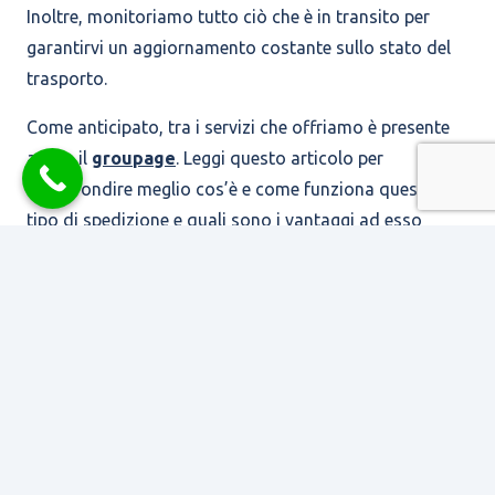
Inoltre, monitoriamo tutto ciò che è in transito per
garantirvi un aggiornamento costante sullo stato del
trasporto.
Come anticipato, tra i servizi che offriamo è presente
anche il
groupage
. Leggi questo articolo per
approfondire meglio cos’è e come funziona questo
tipo di spedizione e quali sono i vantaggi ad esso
legati.
ST2, una realtà consolidata
Cosa stai aspettando? Se anche tu sei alla ricerca di
automezzi che trasportino le tue merci in Sardegna,
affidati ad ST2, una realtà consolidata che potrà
garantirti l’arrivo puntuale del tuo carico nel punto da
te prescelto!