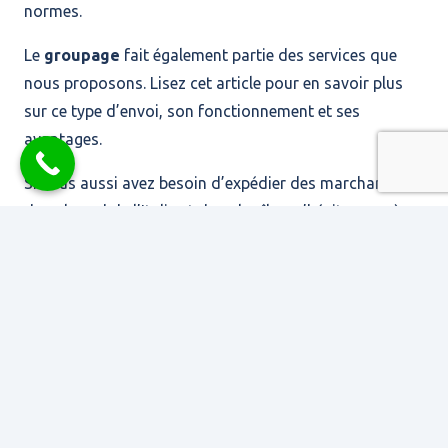
normes.
Le
groupage
fait également partie des services que
nous proposons. Lisez cet article pour en savoir plus
sur ce type d’envoi, son fonctionnement et ses
avantages.
Si vous aussi avez besoin d’expédier des marchandises
dans le sud de l’Italie et dans les îles, n’hésitez pas à
nous contacter pour une
consultation gratuite
! Notre
équipe sera à votre service pour vous conseiller la
solution logistique la mieux adaptée à vos besoins!
Contact
Strada Terza, 2, 10040 Rivalta
di Torino TO